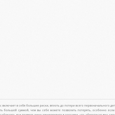
с включает в себя большие риски, вплоть до потери всего первоначального деп
ть большей суммой, чем вы себе можете позволить потерять, особенно если 
м соблюдать все правила мани менеджмента в торговли, что обезопасит ваш кап