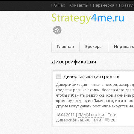
О Нас
Контакты
Партнерка
Правил
Главная
Брокеры
Индикат
Диверсификация
Диверсификация средств
Диверсификация — иначе говоря, распре
средств в разные активы. Делается это для т
чтобы избежать резких скачков и снизить р
примеру когда один Памм находится в про
другие могут давать рост или находится на 
18.04.2011 |
ПАММ статьи
| Теги:
Диверсификация
,
Памм
|
28