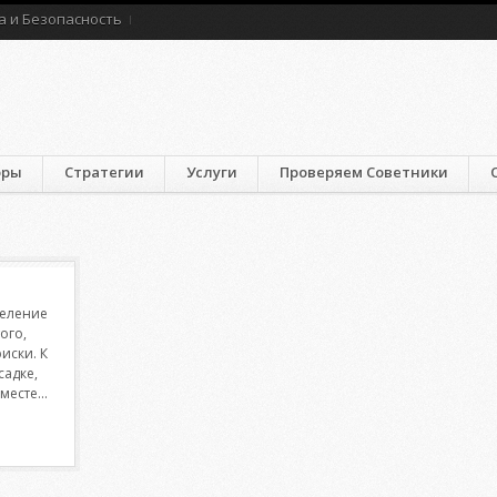
а и Безопасность
оры
Стратегии
Услуги
Проверяем Советники
деление
ого,
иски. К
садке,
месте...