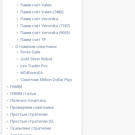
Памм счёт Valex
Памм счёт Valex (7482)
Памм счёт Veronika
Памм счёт Veronika (7187)
Памм счёт Veronika (9035)
Памм счет ТР
О главном советники
Forex Gale
Gold Silver Robot
Leo Trader Pro
MT4ForexEA
Советник Million Dollar Pips
ПАММ
ПАММ статьи
Полезно почитать
Проверяем советники
Простые стратегии
Простые стратегии (S)
Скальпинг стратегии