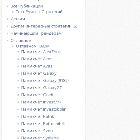
Все Публикации
Тест Ручных Стратегий
Деньги
Другие интересные стратегии (S)
Начинающим Трейдерам
О главном
О главном ПАММ
Памм счет AlexZhuk
Памм счёт Alter
Памм счёт Avas
Памм счёт Galaxy
Памм счёт Galaxy (9185)
Памм счёт GalaxyGT
Памм счёт Goldi
Памм счёт Invest777
Памм счёт Investobolin
Памм счёт Patrik
Памм счет Potroshitell
Памм счет Sven
Памм счёт Syelena