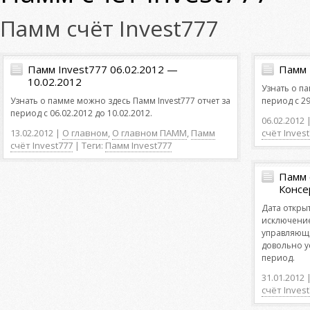
Памм счёт Invest777
Памм Invest777 06.02.2012 —
Памм 
10.02.2012
Узнать о па
Узнать о памме можно здесь Памм Invest777 отчет за
период с 29
период с 06.02.2012 до 10.02.2012.
06.02.2012 
13.02.2012 |
О главном
,
О главном ПАММ
,
Памм
счёт Inves
счёт Invest777
| Теги:
Памм Invest777
Памм 
Консе
Дата открыт
исключение 
управляющи
довольно у
период.
31.01.2012 
счёт Inves