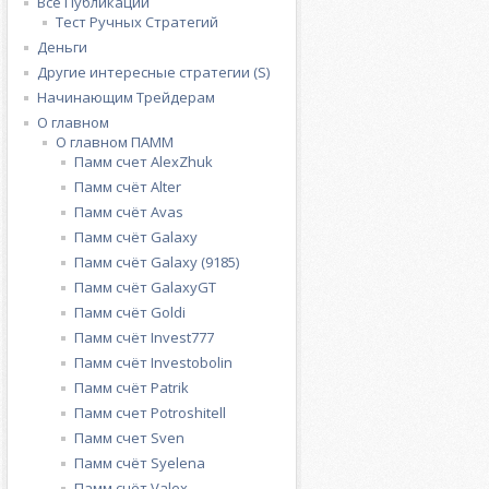
Все Публикации
Тест Ручных Стратегий
Деньги
Другие интересные стратегии (S)
Начинающим Трейдерам
О главном
О главном ПАММ
Памм счет AlexZhuk
Памм счёт Alter
Памм счёт Avas
Памм счёт Galaxy
Памм счёт Galaxy (9185)
Памм счёт GalaxyGT
Памм счёт Goldi
Памм счёт Invest777
Памм счёт Investobolin
Памм счёт Patrik
Памм счет Potroshitell
Памм счет Sven
Памм счёт Syelena
Памм счёт Valex