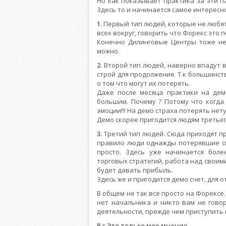
Но как показывает практика за эти п
Здесь то и начинается самое интересн
1.
Первый тип людей, которые не любят
всех вокруг, говорить что Форекс это 
Конечно Дилинговые Центры тоже не
можно.
2.
Второй тип людей, наверно впадут в
строй для продолжения. Т.к большинс
о том что могут их потерять.
Даже после месяца практики на дем
большим. Почему ? Потому что когда
эмоции!!! На демо страха потерять нету
Демо скорее пригодится людям третьег
3.
Третий тип людей. Сюда приходят пр
правило люди однажды потерявшие св
просто. Здесь уже начинается бол
торговых стратегий, работа над своими
будет давать прибыль.
Здесь же и пригодится демо счет, для 
В общем не так все просто на Форексе
нет начальника и никто вам не говор
деятельности, прежде чем приступить 
P.s Это только мое мнение.