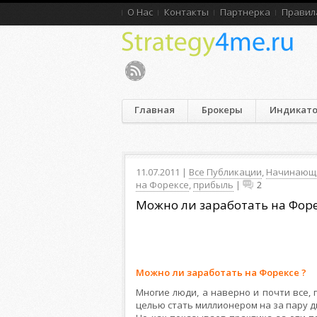
О Нас
Контакты
Партнерка
Правил
Главная
Брокеры
Индикат
11.07.2011 |
Все Публикации
,
Начинающ
на Форексе
,
прибыль
|
2
Можно ли заработать на Форе
Можно ли заработать на Форексе ?
Многие люди, а наверно и почти все,
целью стать миллионером на за пару д