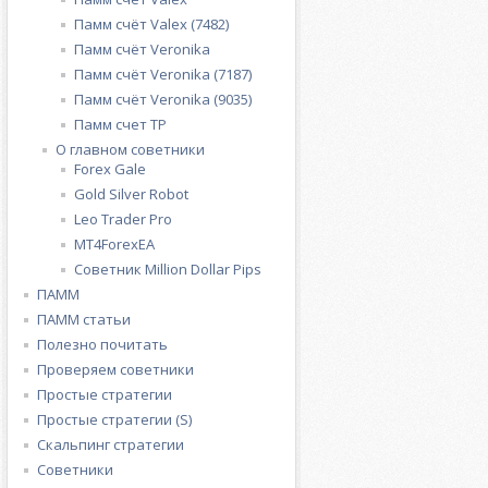
Памм счёт Valex (7482)
Памм счёт Veronika
Памм счёт Veronika (7187)
Памм счёт Veronika (9035)
Памм счет ТР
О главном советники
Forex Gale
Gold Silver Robot
Leo Trader Pro
MT4ForexEA
Советник Million Dollar Pips
ПАММ
ПАММ статьи
Полезно почитать
Проверяем советники
Простые стратегии
Простые стратегии (S)
Скальпинг стратегии
Советники