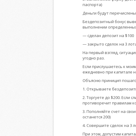
паспорта)
Деньги будут перечислены 
Бездепозитный бонус выве
выполнении определенных
— сделан депозит на $100
— закрыто сделок на 3 лот
На первый взгляд, ситуаци
угодно раз.
Если прислушаетесь к мои
ежедневно при капитале не
Объясню приницип пошаго
1. Открываете бездепозит
2. Торгуете до $200. Если 
противоречит правилам к
3. Пополняйте счет на сво
останется 200)
4. Совершите сделок на 3 
При этом, допустим капитал