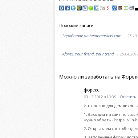
Похожие записи
Зароботок на betonmarkets.com
→ 25.10
Aforex. Your friend. Your trend
→ 29.04.201
Можно ли заработать на Форекс
форекс
03.12.2012 в 19:39 –
Ответить
Интересно для демщиков, 
1. Заходим на сайт по ссыл
нужно убрать - ht tps :// lh-b
2. Открываем счет «Безде
3. Заполнияем форму дост