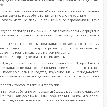
ару дней или месяцев все начинающие сливают свой депозит.
ое.
 брать ответственность на себя, начинают кричать и обвинять
полная лажа да и заработать на нем ПРОСТО не реально!
 совсем честные люди, но тем не менее зарабатывать тоже
 ступор от потерянной суммы, но сделают выводы и вернутся в
тво новичков почему то впуливают большие суммы и не думают
о счете, риск потерять свой капитал остается по прежнему
 вы выходите на реальную торговлю у вас сразу включаются
, а вот на реале и жадность и страх потерять!
о типа. Которые уже знают что им делать.
ойдя уже некоторые этапы становления как трейдера. Это как
ой капитал не один раз, и понимающие что здесь не так все
ее профессиональный подход: изучение Мани Менеджмента,
 эмоциями, ну и как всегда поиск своего типа торговли, которая
отработки торговых тактик и стратегий.
. Это тоже работа, но относящаяся больше к фрилансу. Над вами
ит что и как делать. Вы сами себе хозяин. Но как и в любой
к работе, нужно изучить этот предмет более детально.