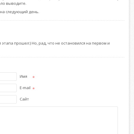
ело выводите.
 на следующий день.
и этапа прошел:) Но, рад, что не остановился на первом и
Имя
*
E-mail
*
Сайт