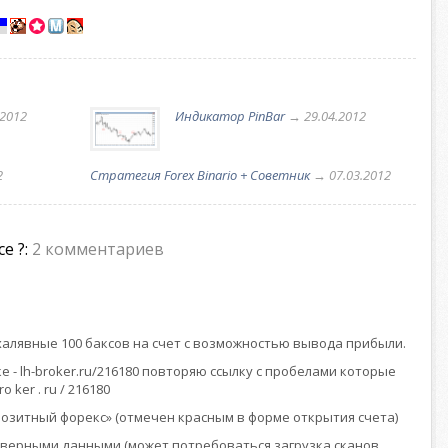
.2012
Индикатор PinBar
→ 29.04.2012
2
Стратегия Forex Binario + Советник
→ 07.03.2012
е ?:
2 комментариев
халявные 100 баксов на счет с возможностью вывода прибыли.
ке - lh-broker.ru/216180 повторяю ссылку с пробелами которые
ro ker . ru / 216180
позитный форекс» (отмечен красным в форме открытия счета)
оверными данными (может потребоваться загрузка сканов