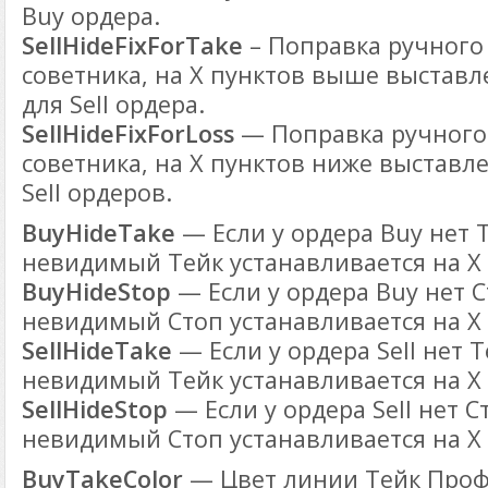
Buy ордера.
SellHideFixForTake
– Поправка ручного
советника, на Х пунктов выше выстав
для Sell ордера.
SellHideFixForLoss
— Поправка ручного 
советника, на Х пунктов ниже выставл
Sell ордеров.
BuyHideTake
— Если у ордера Buy нет 
невидимый Тейк устанавливается на Х 
BuyHideStop
— Если у ордера Buy нет С
невидимый Стоп устанавливается на Х 
SellHideTake
— Если у ордера Sell нет 
невидимый Тейк устанавливается на Х 
SellHideStop
— Если у ордера Sell нет С
невидимый Стоп устанавливается на Х 
BuyTakeColor
— Цвет линии Тейк Профи