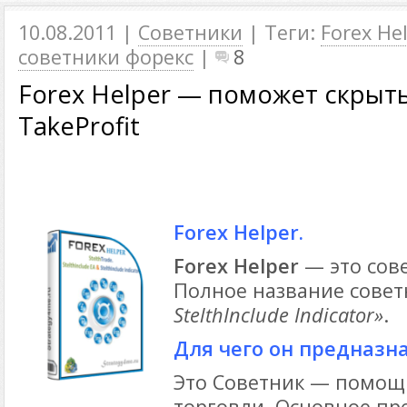
10.08.2011 |
Советники
| Теги:
Forex He
советники форекс
|
8
Forex Helper — поможет скрыть
TakeProfit
Forex Helper.
Forex Helper
— это сов
Полное название сове
StelthInclude Indicator»
.
Для чего он предназн
Это Советник — помощ
торговли. Основное пр