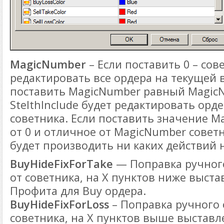
MagicNumber
– Если поставить 0 – сов
редактировать все ордера на текущей 
поставить MagicNumber равный MagicN
StelthInclude будет редактировать орд
советника. Если поставить значение 
от 0 и отличное от MagicNumber советн
будет производить ни каких действий 
BuyHideFixForTake
— Поправка ручного
от советника, на Х пунктов ниже выст
Профита для Buy ордера.
BuyHideFixForLoss
– Поправка ручного 
советника, на Х пунктов выше выставл