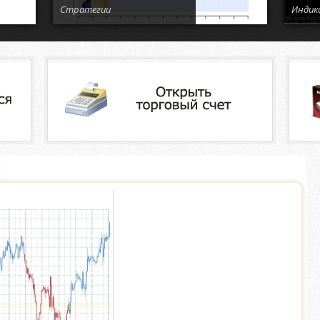
Стратегии
Индик