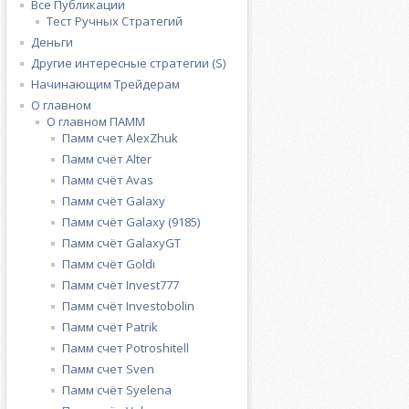
Все Публикации
Тест Ручных Стратегий
Деньги
Другие интересные стратегии (S)
Начинающим Трейдерам
О главном
О главном ПАММ
Памм счет AlexZhuk
Памм счёт Alter
Памм счёт Avas
Памм счёт Galaxy
Памм счёт Galaxy (9185)
Памм счёт GalaxyGT
Памм счёт Goldi
Памм счёт Invest777
Памм счёт Investobolin
Памм счёт Patrik
Памм счет Potroshitell
Памм счет Sven
Памм счёт Syelena