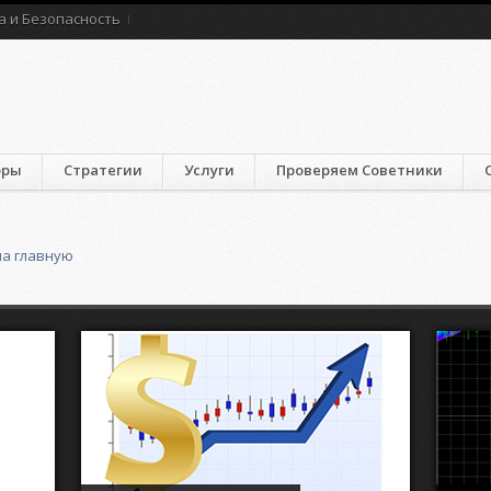
а и Безопасность
оры
Стратегии
Услуги
Проверяем Советники
на главную