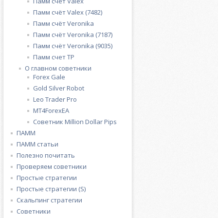
Памм счёт Valex
Памм счёт Valex (7482)
Памм счёт Veronika
Памм счёт Veronika (7187)
Памм счёт Veronika (9035)
Памм счет ТР
О главном советники
Forex Gale
Gold Silver Robot
Leo Trader Pro
MT4ForexEA
Советник Million Dollar Pips
ПАММ
ПАММ статьи
Полезно почитать
Проверяем советники
Простые стратегии
Простые стратегии (S)
Скальпинг стратегии
Советники